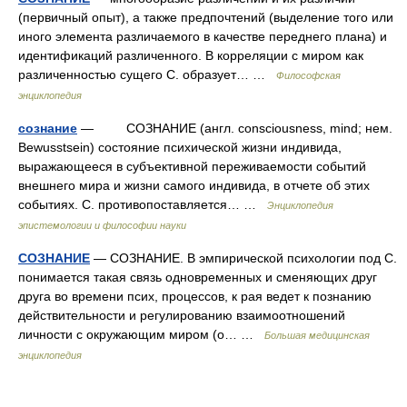
(первичный опыт), а также предпочтений (выделение того или
иного элемента различаемого в качестве переднего плана) и
идентификаций различенного. В корреляции с миром как
различенностью сущего С. образует… …
Философская
энциклопедия
сознание
— СОЗНАНИЕ (англ. consciousness, mind; нем.
Bewusstsein) состояние психической жизни индивида,
выражающееся в субъективной переживаемости событий
внешнего мира и жизни самого индивида, в отчете об этих
событиях. С. противопоставляется… …
Энциклопедия
эпистемологии и философии науки
СОЗНАНИЕ
— СОЗНАНИЕ. В эмпирической психологии под С.
понимается такая связь одновременных и сменяющих друг
друга во времени псих, процессов, к рая ведет к познанию
действительности и регулированию взаимоотношений
личности с окружающим миром (о… …
Большая медицинская
энциклопедия