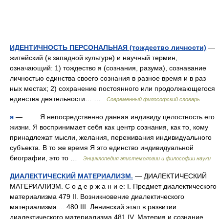
ИДЕНТИЧНОСТЬ ПЕРСОНАЛЬНАЯ (тождество личности)
—
житейский (в западной культуре) и научный термин,
означающий: 1) тождество я (сознания, разума), сознавание
личностью единства своего сознания в разное время и в раз
ных местах; 2) сохранение постоянного или продолжающегося
единства деятельности… …
Современный философский словарь
я
— Я непосредственно данная индивиду целостность его
жизни. Я воспринимает себя как центр сознания, как то, кому
принадлежат мысли, желания, переживания индивидуального
субъекта. В то же время Я это единство индивидуальной
биографии, это то …
Энциклопедия эпистемологии и философии науки
ДИАЛЕКТИЧЕСКИЙ МАТЕРИАЛИЗМ.
— ДИАЛЕКТИЧЕСКИЙ
МАТЕРИАЛИЗМ. С о д е р ж а н и е: I. Предмет диалектического
материализма 479 II. Возникновение диалектического
материализма.... 480 III. Ленинский этап в развитии
диалектического материализма 481 IV. Материя и сознание